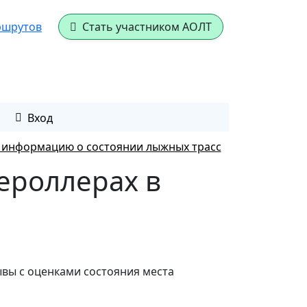
ршрутов
Стать участником АОЛТ
Вход
е информацию о состоянии лыжных трасс
жероллерах в
ывы с оценками состояния места