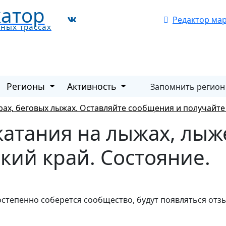
атор
Редактор ма
жных трассах
Регионы
Активность
Запомнить регион
рах, беговых лыжах. Оставляйте сообщения и получайт
 катания на лыжах, лы
кий край. Состояние.
остепенно соберется сообщество, будут появляться отз