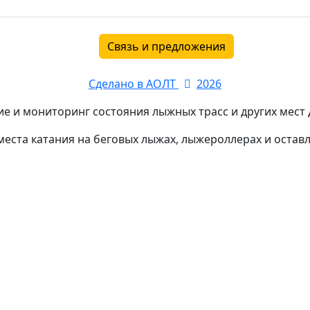
Связь и предложения
Сделано в АОЛТ
2026
е и мониторинг состояния лыжных трасс и других мест д
еста катания на беговых лыжах, лыжероллерах и остав