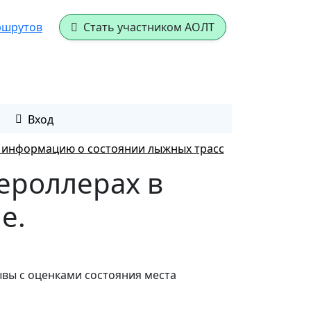
ршрутов
Стать участником АОЛТ
Вход
е информацию о состоянии лыжных трасс
жероллерах в
е.
ывы с оценками состояния места