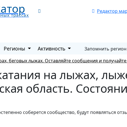
атор
Редактор ма
жных трассах
Регионы
Активность
Запомнить регион
рах, беговых лыжах. Оставляйте сообщения и получайт
 катания на лыжах, лы
кая область. Состояни
остепенно соберется сообщество, будут появляться отз