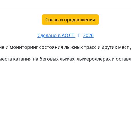
Связь и предложения
Сделано в АОЛТ
2026
е и мониторинг состояния лыжных трасс и других мест д
еста катания на беговых лыжах, лыжероллерах и остав