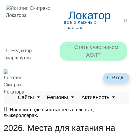
Локатор
все о лыжных
трассах
Стать участником
Редактор
АОЛТ
маршрутов
Локатор
Вход
все о лыжных трассах
Сайты
Регионы
Активность
Напишите где вы катаетесь на лыжах,
лыжероллерах.
2026. Места для катания на