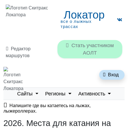
Локатор
все о лыжных
трассах
Стать участником
Редактор
АОЛТ
маршрутов
Локатор
Вход
все о лыжных трассах
Сайты
Регионы
Активность
Напишите где вы катаетесь на лыжах,
лыжероллерах.
2026. Места для катания на