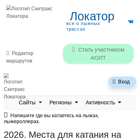
Локатор
все о лыжных
трассах
Стать участником
Редактор
АОЛТ
маршрутов
Локатор
Вход
все о лыжных трассах
Сайты
Регионы
Активность
Напишите где вы катаетесь на лыжах,
лыжероллерах.
2026. Места для катания на