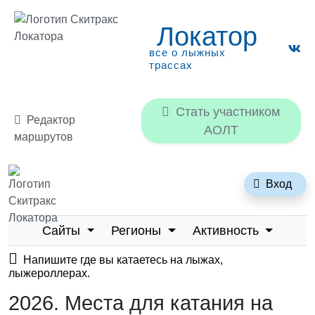
Локатор
все о лыжных
трассах
Стать участником
Редактор
АОЛТ
маршрутов
Локатор
Вход
все о лыжных трассах
Сайты
Регионы
Активность
Напишите где вы катаетесь на лыжах,
лыжероллерах.
2026. Места для катания на