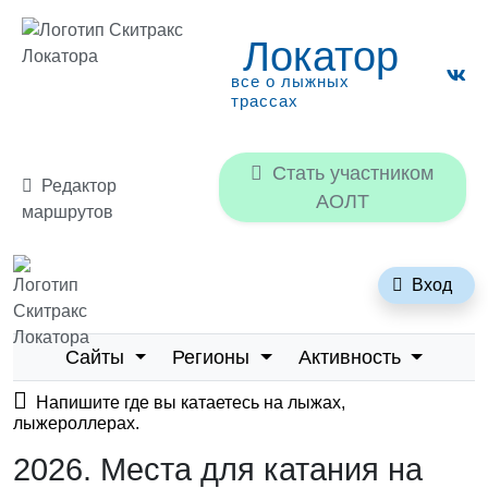
Локатор
все о лыжных
трассах
Стать участником
Редактор
АОЛТ
маршрутов
Локатор
Вход
все о лыжных трассах
Сайты
Регионы
Активность
Напишите где вы катаетесь на лыжах,
лыжероллерах.
2026. Места для катания на