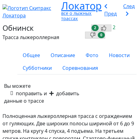
Локатор
След
все о лыжных
Пред
трассах
Обнинск
2
2
0
Трасса лыжероллерная
Общее
Описание
Фото
Новости
Субботники
Соревнования
Вы можете
поправить и
добавить
данные о трассе
Полноценная лыжероллерная трасса с ограждением
от гуляющих. Две широких полосы шириной от 6 до 9
метров. На кругу 4 спуска, 4 подъема. На третьем
спуске контруклон с поворотом. Стартово-финишный