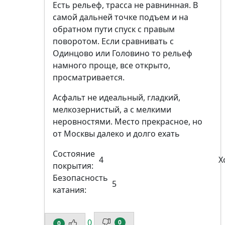
Есть рельеф, трасса не равнинная. В
самой дальней точке подъем и на
обратном пути спуск с правым
поворотом. Если сравнивать с
Одинцово или Головино то рельеф
намного проще, все открыто,
просматривается.
Асфальт не идеальный, гладкий,
мелкозернистый, а с мелкими
неровностями. Место прекрасное, но
от Москвы далеко и долго ехать
Состояние
4
Х
покрытия:
Безопасность
5
катания:
0
0
0