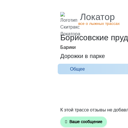
Локатор
все о лыжных трассах
Борисовские пру
Барики
Дорожки в парке
Общее
К этой трассе отзывы не добав
Ваше сообщение