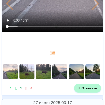
Позже
Рань
1/8
1
Ответить
1
0
27 июля 2025 00:17