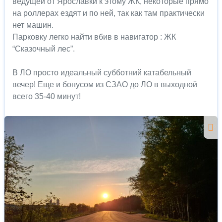
ведущей от Ярославки к этому ЖК, некоторые прямо
на роллерах ездят и по ней, так как там практически
нет машин.
Парковку легко найти вбив в навигатор : ЖК
“Сказочный лес”.
В ЛО просто идеальный субботний катабельный
вечер! Еще и бонусом из СЗАО до ЛО в выходной
всего 35-40 минут!