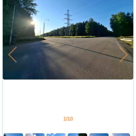
Позже
Рань
1/10