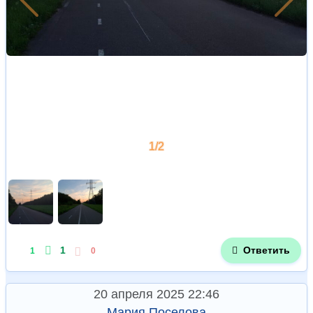
Позже
Рань
1/2
1
Ответить
1
0
20 апреля 2025 22:46
Мария Поселова