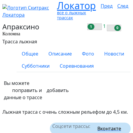
Локатор
Пред
След
все о лыжных
трассах
Апраксино
1
1
0
Коломна
Трасса лыжная
Общее
Описание
Фото
Новости
Субботники
Соревнования
Вы можете
поправить и
добавить
данные о трассе
Лыжная трасса с очень сложным рельефом до 4,5 км.
Соцсети трассы:
Вконтакте