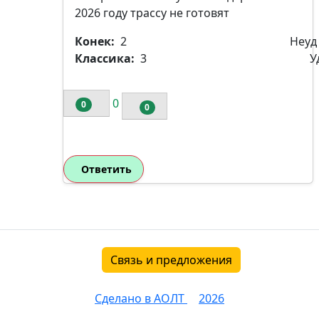
2026 году трассу не готовят
Конек:
2
Неуд
Классика:
3
У
0
0
0
Ответить
Связь и предложения
Сделано в АОЛТ
2026