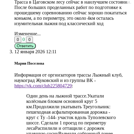
Трасса в Цаговском лесу сейчас в наилучшем состоянии.
После больших проделанных работ по подготовке к
прошедшему соревнованию сейчас хорошо покататься
коньком, а по периметру, это около 4км осталась
изумительная лыжня под классический ход
Изменение...
0
0
0
Ответить
12 января 2026 12:11
Мария Поселова
Информация от оргнизаторов трассы Лыжный клуб,
наукоград Жуковский и из группы ВК -
https://vk.com/club225804729
:
Один день на лыжной трассе.Укатали
колёсным блоком основной круг 5
км.Продолжили укатывать Треугольник:
пешеходная асфальтированная дорожка -
круг с Ту -144- участок вдоль Туполевского
шоссе. Сделали 1 проезд по периметру
лесаРаспилили и оттащили с дорожек
упавшую соснуВывезли собранный ранее