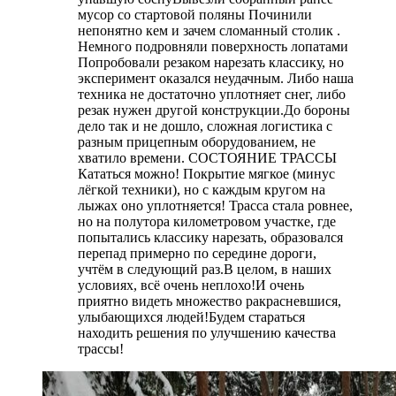
мусор со стартовой поляны Починили
непонятно кем и зачем сломанный столик .
Немного подровняли поверхность лопатами
Попробовали резаком нарезать классику, но
эксперимент оказался неудачным. Либо наша
техника не достаточно уплотняет снег, либо
резак нужен другой конструкции.До бороны
дело так и не дошло, сложная логистика с
разным прицепным оборудованием, не
хватило времени. СОСТОЯНИЕ ТРАССЫ
Кататься можно! Покрытие мягкое (минус
лёгкой техники), но с каждым кругом на
лыжах оно уплотняется! Трасса стала ровнее,
но на полутора километровом участке, где
попытались классику нарезать, образовался
перепад примерно по середине дороги,
учтём в следующий раз.В целом, в наших
условиях, всё очень неплохо!И очень
приятно видеть множество ракрасневшися,
улыбающихся людей!Будем стараться
находить решения по улучшению качества
трассы!