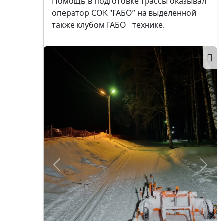
Помощь в подготовке трассы оказывал
оператор СОК “ГАБО” на выделенной
также клубом ГАБО технике.
Позже
Ран