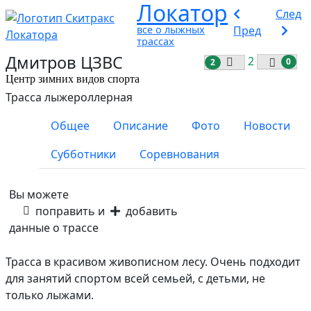
Локатор
След
все о лыжных
Пред
трассах
Дмитров ЦЗВС
2
0
2
Центр зимних видов спорта
Трасса лыжероллерная
Общее
Описание
Фото
Новости
Субботники
Соревнования
Вы можете
поправить и
добавить
данные о трассе
Трасса в красивом живописном лесу. Очень подходит
для занятий спортом всей семьей, с детьми, не
только лыжами.