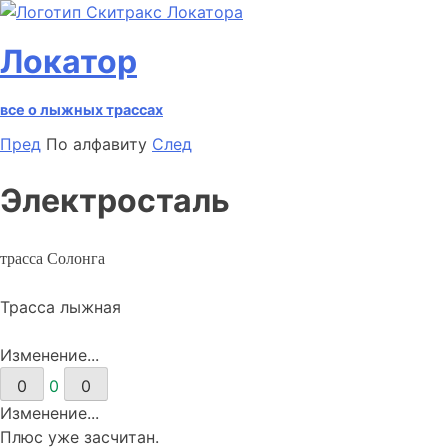
Локатор
все о лыжных трассах
Пред
По алфавиту
След
Электросталь
трасса Солонга
Трасса лыжная
Изменение...
0
0
0
Изменение...
Плюс уже засчитан.