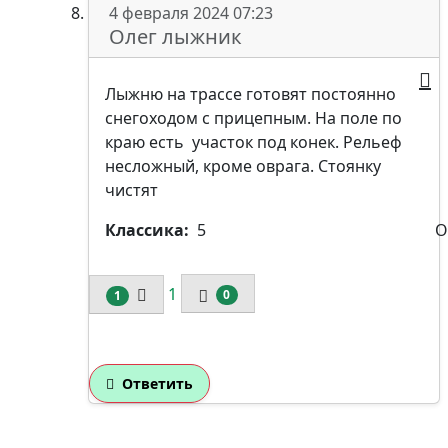
4 февраля 2024 07:23
Олег лыжник
Лыжню на трассе готовят постоянно
снегоходом с прицепным. На поле по
краю есть участок под конек. Рельеф
несложный, кроме оврага. Стоянку
чистят
Классика:
5
О
1
0
1
Ответить