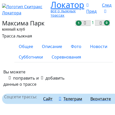
Локатор
След
все о лыжных
Пред
трассах
Максима Парк
1
0
1
конный клуб
Трасса лыжная
Общее
Описание
Фото
Новости
Субботники
Соревнования
Вы можете
поправить и
добавить
данные о трассе
Соцсети трассы:
Сайт
Телеграм
Вконтакте