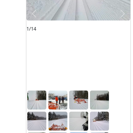
Позже
Ран
1/14