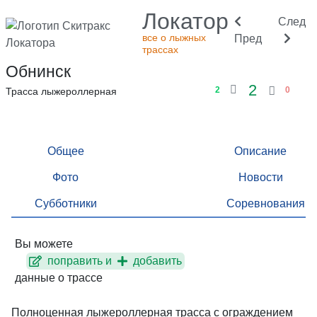
Локатор
След
все о лыжных
Пред
трассах
Обнинск
2
2
0
Трасса лыжероллерная
Общее
Описание
Фото
Новости
Субботники
Соревнования
Вы можете
поправить и
добавить
данные о трассе
Полноценная лыжероллерная трасса с ограждением