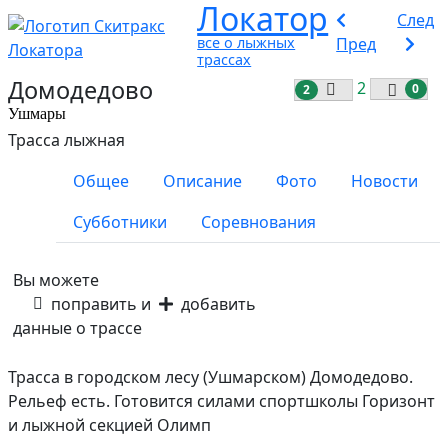
Локатор
След
все о лыжных
Пред
трассах
Домодедово
2
0
2
Ушмары
Трасса лыжная
Общее
Описание
Фото
Новости
Субботники
Соревнования
Вы можете
поправить и
добавить
данные о трассе
Трасса в городском лесу (Ушмарском) Домодедово.
Рельеф есть. Готовится силами спортшколы Горизонт
и лыжной секцией Олимп