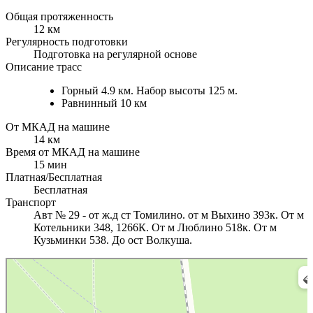
Общая протяженность
12 км
Регулярность подготовки
Подготовка на регулярной основе
Описание трасс
Горный 4.9 км. Набор высоты 125 м.
Равнинный 10 км
От МКАД на машине
14 км
Время от МКАД на машине
15 мин
Платная/Бесплатная
Бесплатная
Транспорт
Авт № 29 - от ж.д ст Томилино. от м Выхино 393к. От м
Котельники 348, 1266К. От м Люблино 518к. От м
Кузьминки 538. До ост Волкуша.
Лыжный клуб Волкуша
Лыжная база в Москве и Московской области