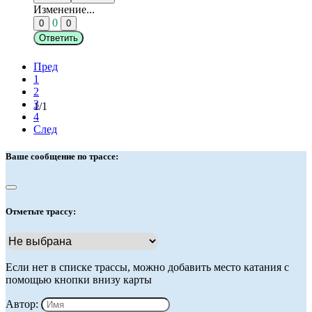
Изменение...
0
0
0
Ответить
Пред
1
2
3
1/1
4
След
Ваше сообщение по трассе:
Отметьте трассу:
Если нет в списке трассы, можно добавить место катания с
помощью кнопки внизу карты
Автор: