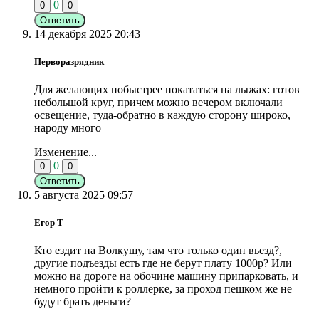
0
0
0
Ответить
14 декабря 2025 20:43
Перворазрядник
Для желающих побыстрее покататься на лыжах: готов
небольшой круг, причем можно вечером включали
освещение, туда-обратно в каждую сторону широко,
народу много
Изменение...
0
0
0
Ответить
5 августа 2025 09:57
Егор Т
Кто ездит на Волкушу, там что только один вьезд?,
другие подъезды есть где не берут плату 1000р? Или
можно на дороге на обочине машину припарковать, и
немного пройти к роллерке, за проход пешком же не
будут брать деньги?