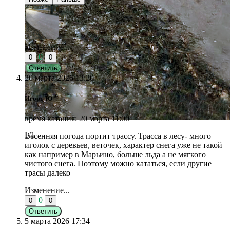
Изменение...
0
0
0
Ответить
20 марта 2026 13:20
Игорь Ю
время катания: 20 марта 11:00
1/1
Весенняя погода портит трассу. Трасса в лесу- много
иголок с деревьев, веточек, характер снега уже не такой
как например в Марьино, больше льда а не мягкого
чистого снега. Поэтому можно кататься, если другие
трасы далеко
Изменение...
0
0
0
Ответить
5 марта 2026 17:34