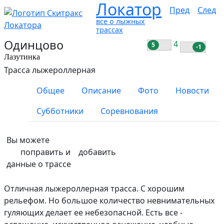
Локатор
Пред
След
все о лыжных
трассах
Одинцово
4
5
-1
Лазутинка
Трасса лыжероллерная
Общее
Описание
Фото
Новости
Субботники
Соревнования
Вы можете
поправить и
добавить
данные о трассе
Отличная лыжероллерная трасса. С хорошим
рельефом. Но большое количество невнимательных
гуляющих делает ее небезопасной. Есть все -