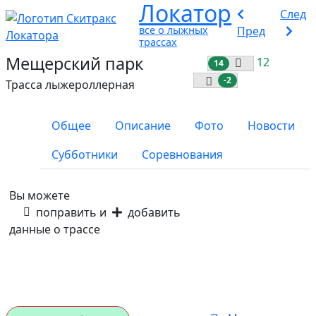
Локатор
След
все о лыжных
Пред
трассах
Мещерский парк
12
14
-2
Трасса лыжероллерная
Общее
Описание
Фото
Новости
Субботники
Соревнования
Вы можете
поправить и
добавить
данные о трассе